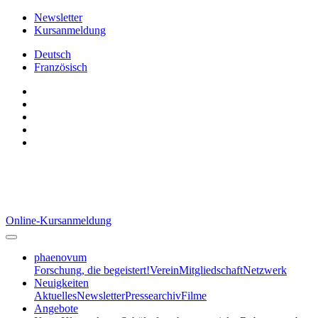
Newsletter
Kursanmeldung
Deutsch
Französisch
Online-Kursanmeldung
phaenovum
Forschung, die begeistert!
Verein
Mitgliedschaft
Netzwerk
Neuigkeiten
Aktuelles
Newsletter
Pressearchiv
Filme
Angebote