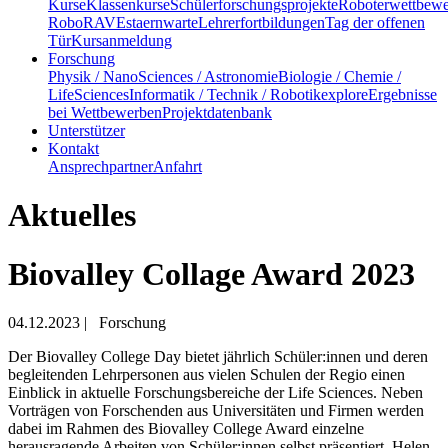
Kurse
Klassenkurse
Schülerforschungsprojekte
Roboterwettbew
RoboRAVE
staernwarte
Lehrerfortbildungen
Tag der offenen
Tür
Kursanmeldung
Forschung
Physik / NanoSciences / Astronomie
Biologie / Chemie /
LifeSciences
Informatik / Technik / Robotik
explore
Ergebnisse
bei Wettbewerben
Projektdatenbank
Unterstützer
Kontakt
Ansprechpartner
Anfahrt
Aktuelles
Biovalley Collage Award 2023
04.12.2023
|
Forschung
Der Biovalley College Day bietet jährlich Schüler:innen und deren
begleitenden Lehrpersonen aus vielen Schulen der Regio einen
Einblick in aktuelle Forschungsbereiche der Life Sciences. Neben
Vorträgen von Forschenden aus Universitäten und Firmen werden
dabei im Rahmen des Biovalley College Award einzelne
herausragende Arbeiten von Schüler:innen selbst präsentiert. Helen